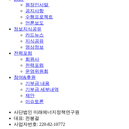
원장인사말
공지사항
수행프로젝트
언론보도
정보지식공유
카드뉴스
지식공유
영상정보
전력포럼
회원사
전력포럼
운영위원회
참여&후원
기부금 내용
기부금 세부내역
제안
이슈토론
사단법인 미래에너지정책연구원
대표: 전봉걸
사업자번호: 220-82-10772