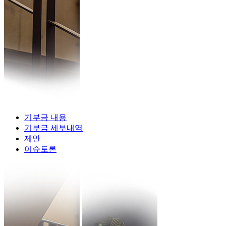
기부금 내용
기부금 세부내역
제안
이슈토론