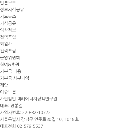
언론보도
정보지식공유
카드뉴스
지식공유
영상정보
전력포럼
회원사
전력포럼
운영위원회
참여&후원
기부금 내용
기부금 세부내역
제안
이슈토론
사단법인 미래에너지정책연구원
대표: 전봉걸
사업자번호: 220-82-10772
서울특별시 강남구 언주로30길 10, 1018호
대표전화 02-579-5537