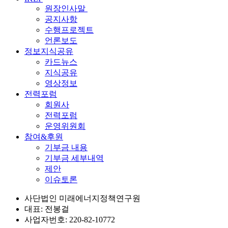
원장인사말
공지사항
수행프로젝트
언론보도
정보지식공유
카드뉴스
지식공유
영상정보
전력포럼
회원사
전력포럼
운영위원회
참여&후원
기부금 내용
기부금 세부내역
제안
이슈토론
사단법인 미래에너지정책연구원
대표: 전봉걸
사업자번호: 220-82-10772