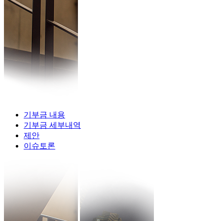
기부금 내용
기부금 세부내역
제안
이슈토론