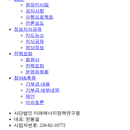
원장인사말
공지사항
수행프로젝트
언론보도
정보지식공유
카드뉴스
지식공유
영상정보
전력포럼
회원사
전력포럼
운영위원회
참여&후원
기부금 내용
기부금 세부내역
제안
이슈토론
사단법인 미래에너지정책연구원
대표: 전봉걸
사업자번호: 220-82-10772