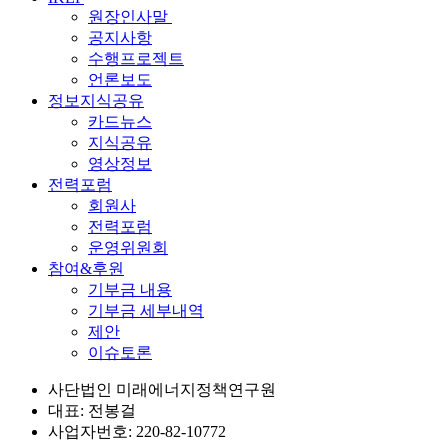
원장인사말
공지사항
수행프로젝트
언론보도
정보지식공유
카드뉴스
지식공유
영상정보
전력포럼
회원사
전력포럼
운영위원회
참여&후원
기부금 내용
기부금 세부내역
제안
이슈토론
사단법인 미래에너지정책연구원
대표: 전봉걸
사업자번호: 220-82-10772