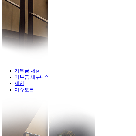
기부금 내용
기부금 세부내역
제안
이슈토론