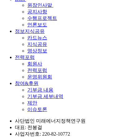
원장인사말
공지사항
수행프로젝트
언론보도
정보지식공유
카드뉴스
지식공유
영상정보
전력포럼
회원사
전력포럼
운영위원회
참여&후원
기부금 내용
기부금 세부내역
제안
이슈토론
사단법인 미래에너지정책연구원
대표: 전봉걸
사업자번호: 220-82-10772