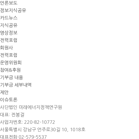
언론보도
정보지식공유
카드뉴스
지식공유
영상정보
전력포럼
회원사
전력포럼
운영위원회
참여&후원
기부금 내용
기부금 세부내역
제안
이슈토론
사단법인 미래에너지정책연구원
대표: 전봉걸
사업자번호: 220-82-10772
서울특별시 강남구 언주로30길 10, 1018호
대표전화 02-579-5537