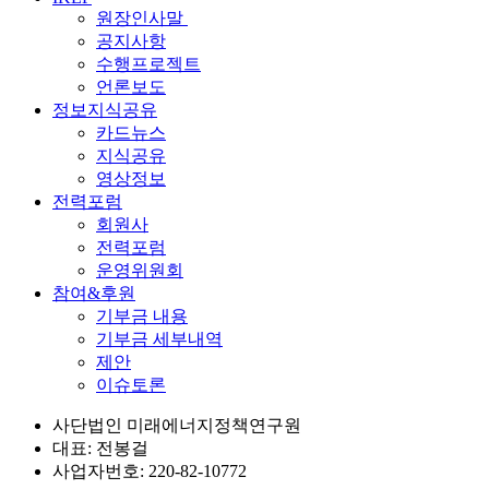
원장인사말
공지사항
수행프로젝트
언론보도
정보지식공유
카드뉴스
지식공유
영상정보
전력포럼
회원사
전력포럼
운영위원회
참여&후원
기부금 내용
기부금 세부내역
제안
이슈토론
사단법인 미래에너지정책연구원
대표: 전봉걸
사업자번호: 220-82-10772