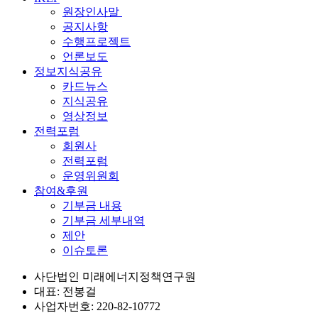
원장인사말
공지사항
수행프로젝트
언론보도
정보지식공유
카드뉴스
지식공유
영상정보
전력포럼
회원사
전력포럼
운영위원회
참여&후원
기부금 내용
기부금 세부내역
제안
이슈토론
사단법인 미래에너지정책연구원
대표: 전봉걸
사업자번호: 220-82-10772