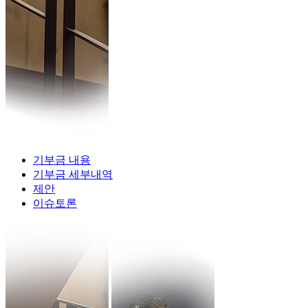
기부금 내용
기부금 세부내역
제안
이슈토론