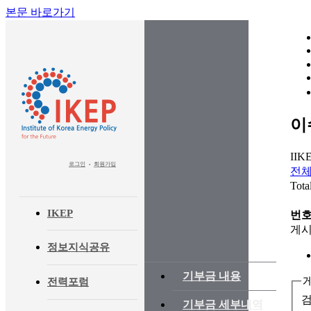
본문 바로가기
이
II
로그인
회원가입
•
전
Tota
IKEP
번
게시
정보지식공유
기부금 내용
전력포럼
기부금 세부내역