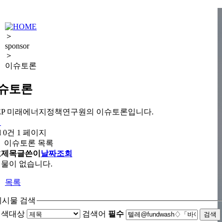
＞
sponsor
＞
이슈토론
슈토론
KEP 미래에너지정책연구원의 이슈토론입니다.
체
l 0건
1 페이지
이슈토론 목록
호
제목
글쓴이
날짜
조회
물이 없습니다.
목록
게시물 검색
검색대상
검색어
필수