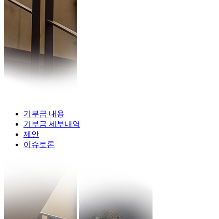
기부금 내용
기부금 세부내역
제안
이슈토론