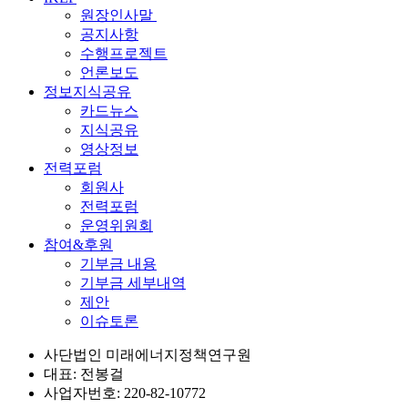
원장인사말
공지사항
수행프로젝트
언론보도
정보지식공유
카드뉴스
지식공유
영상정보
전력포럼
회원사
전력포럼
운영위원회
참여&후원
기부금 내용
기부금 세부내역
제안
이슈토론
사단법인 미래에너지정책연구원
대표: 전봉걸
사업자번호: 220-82-10772