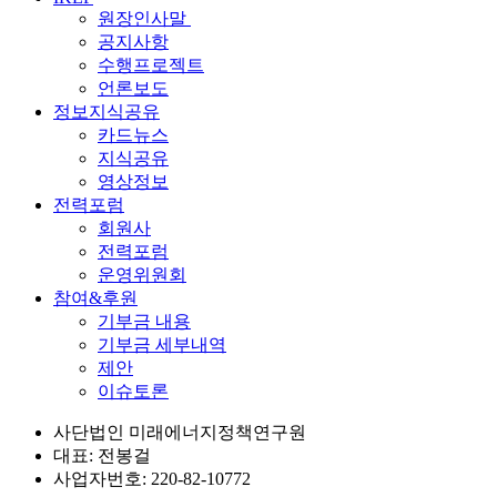
원장인사말
공지사항
수행프로젝트
언론보도
정보지식공유
카드뉴스
지식공유
영상정보
전력포럼
회원사
전력포럼
운영위원회
참여&후원
기부금 내용
기부금 세부내역
제안
이슈토론
사단법인 미래에너지정책연구원
대표: 전봉걸
사업자번호: 220-82-10772