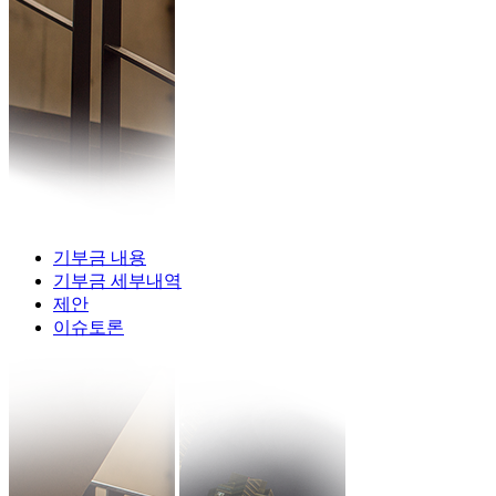
기부금 내용
기부금 세부내역
제안
이슈토론